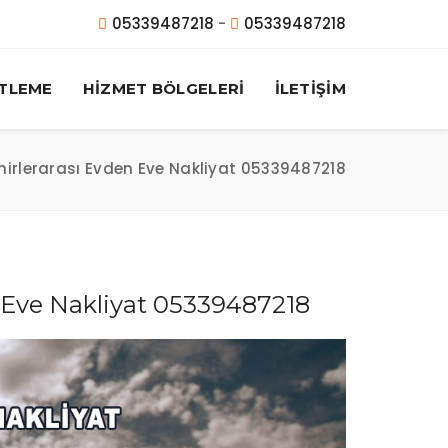
05339487218
-
05339487218
TLEME
HİZMET BÖLGELERİ
İLETİŞİM
hirlerarası Evden Eve Nakliyat 05339487218
n Eve Nakliyat 05339487218