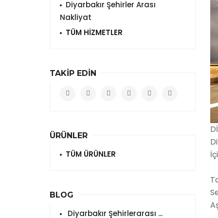
Diyarbakır Şehirler Arası
Nakliyat
TÜM HİZMETLER
TAKİP EDİN
Dİ
ÜRÜNLER
D
TÜM ÜRÜNLER
İ
Ta
S
BLOG
A
Diyarbakır Şehirlerarası ...