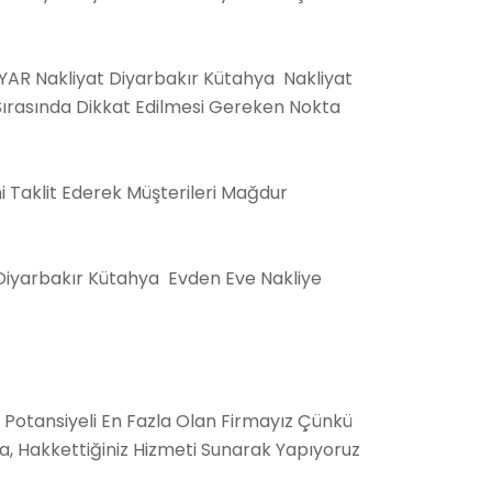
İYAR Nakliyat Diyarbakır Kütahya Nakliyat
Sırasında Dikkat Edilmesi Gereken Nokta
ini Taklit Ederek Müşterileri Mağdur
at Diyarbakır Kütahya Evden Eve Nakliye
Potansiyeli En Fazla Olan Firmayız Çünkü
da, Hakkettiğiniz Hizmeti Sunarak Yapıyoruz