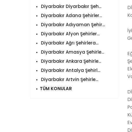
Diyarbakır Diyarbakır Şeh...
D
Ko
Diyarbakır Adana Şehirler...
Diyarbakır Adıyaman Şehir...
İy
Diyarbakır Afyon Şehirler...
G
Diyarbakır Ağrı Şehirlera...
Diyarbakır Amasya Şehirle...
Eğ
Şe
Diyarbakır Ankara Şehirle...
El
Diyarbakır Antalya Şehirl...
V
Diyarbakır Artvin Şehirle...
TÜM KONULAR
Dİ
Di
Pa
K
E
D