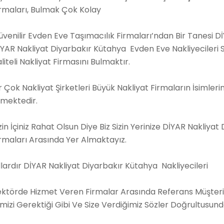
irmaları, Bulmak Çok Kolay
venilir Evden Eve Taşımacılık Firmaları’ndan Bir Tanesi D
YAR Nakliyat Diyarbakır Kütahya Evden Eve Nakliyecileri 
liteli Nakliyat Firmasını Bulmaktır.
r Çok Nakliyat Şirketleri Büyük Nakliyat Firmaların İsimler
tmektedir.
zin İçiniz Rahat Olsun Diye Biz Sizin Yerinize DİYAR Nakliy
rmaları Arasında Yer Almaktayız.
llardır DİYAR Nakliyat Diyarbakır Kütahya Nakliyecileri
ektörde Hizmet Veren Firmalar Arasında Referans Müşteri 
imizi Gerektiği Gibi Ve Size Verdiğimiz Sözler Doğrultusun