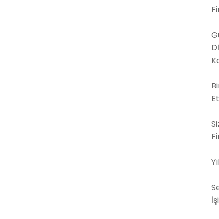
F
Gü
Dİ
Ka
Bi
E
Si
Fi
Yı
S
İş