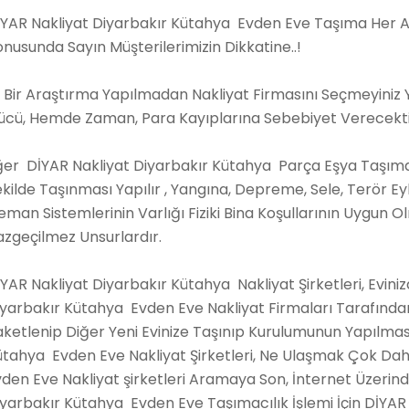
İYAR Nakliyat Diyarbakır Kütahya Evden Eve Taşıma Her A
nusunda Sayın Müşterilerimizin Dikkatine..!
i Bir Araştırma Yapılmadan Nakliyat Firmasını Seçmeyiniz
ücü, Hemde Zaman, Para Kayıplarına Sebebiyet Verecekti
er DİYAR Nakliyat Diyarbakır Kütahya Parça Eşya Taşıma Y
kilde Taşınması Yapılır , Yangına, Depreme, Sele, Terör Ey
eman Sistemlerinin Varlığı Fiziki Bina Koşullarının Uygun
azgeçilmez Unsurlardır.
YAR Nakliyat Diyarbakır Kütahya Nakliyat Şirketleri, Evini
yarbakır Kütahya Evden Eve Nakliyat Firmaları Tarafından G
ketlenip Diğer Yeni Evinize Taşınıp Kurulumunun Yapılması 
ütahya Evden Eve Nakliyat Şirketleri, Ne Ulaşmak Çok Da
vden Eve Nakliyat şirketleri Aramaya Son, İnternet Üzeri
iyarbakır Kütahya Evden Eve Taşımacılık İşlemi İçin DİYA