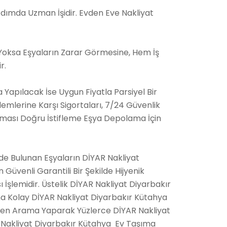
dımda Uzman İşidir. Evden Eve Nakliyat
 Yoksa Eşyaların Zarar Görmesine, Hem İş
r.
apılacak İse Uygun Fiyatla Parsiyel Bir
lemlerine Karşı Sigortaları, 7/24 Güvenlik
 Olması Doğru İstifleme Eşya Depolama İçin
zde Bulunan Eşyaların DİYAR Nakliyat
üvenli Garantili Bir Şekilde Hijyenik
İşlemidir. Üstelik DİYAR Nakliyat Diyarbakır
ha Kolay DİYAR Nakliyat Diyarbakır Kütahya
nden Arama Yaparak Yüzlerce DİYAR Nakliyat
R Nakliyat Diyarbakır Kütahya Ev Taşıma